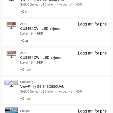
S65UC Series - LED-skjerm - kurvet - 34" - HDR
På lager
Lagersted
5
Lagersted
Logg inn for pris
Eksternt lager
Vie
Logg inn for pris
AOC
CU
CU34E4CV - LED-skjerm
Lager Gjøvik
kurvet - 34" - HDR
Produsent
Produsent
26
Dell
990
Samsung
612
Logg inn for pris
AOC
CU
CU34E4CW - LED-skjerm
HP
531
kurvet - 34" - HDR
Vis mer
100+
Skjermstørrelse
Skjermstørrelse
-
"
Samsung
ViewFinity S9 S49C950UAU
S95UC Series - LED-skjerm - kurvet - 49" - HDR
Produkttype
Produkttype
100+
Kundeskjerm
37
Logg inn for pris
Vie
Hodesett for virtuell virkelighet
Logg inn for pris
2
Philips
S-l