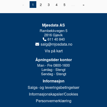
1
2
3
4
5
…
Mjøsdata AS
Rambekkvegen 5
2816 Gjøvik
611 40 840
salg@mjosdata.no
Vis på kart
Åpningstider kontor
Man - Fre 0800-1600
Lørdag - Stengt
Søndag - Stengt
Informasjon
Salgs- og leveringsbetingelser
Informasjonskapsler/Cookies
Personvernerklæring