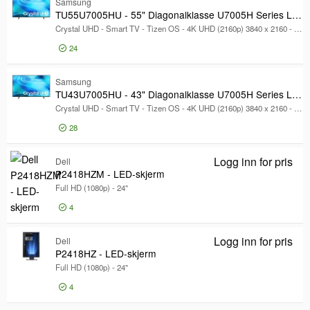
Samsung
TU55U7005HU - 55" Diagonalklasse U7005H Series LED-bakgrunnsbelyst LCD TV
Crystal UHD - Smart TV - Tizen OS - 4K UHD (2160p) 3840 x 2160 - HDR
24
Logg inn for pris
TU
Samsung
TU43U7005HU - 43" Diagonalklasse U7005H Series LED-bakgrunnsbelyst LCD TV
Crystal UHD - Smart TV - Tizen OS - 4K UHD (2160p) 3840 x 2160 - HDR
28
Logg inn for pris
TU
Logg inn for pris
Dell
P2
P2418HZM - LED-skjerm
Full HD (1080p) - 24"
4
Logg inn for pris
Dell
P24
P2418HZ - LED-skjerm
Full HD (1080p) - 24"
4