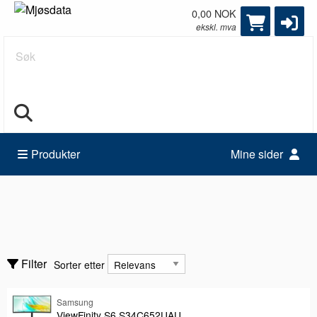
0,00 NOK
ekskl. mva
Søk
Produkter
Mine sider
Skjermer & TV
Digital skilting
Sorter etter
Filter
Sorter etter
Interaktive skjermer
POS Monitors
Samsung
Vis bare
Vis bare
ViewFinity S6 S34C652UAU