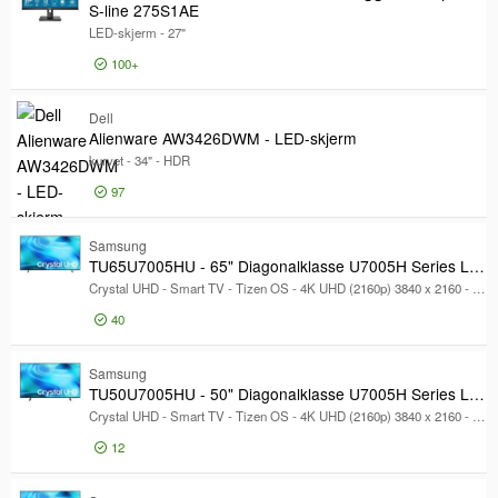
S-line 275S1AE
TV-type
TV-type
LED-skjerm - 27"
Miljø-sertifiseringer
100+
Miljø-sertifiseringer
Produktserie
Produktserie
Dell
Modell
Alienware AW3426DWM - LED-skjerm
Modell
kurvet - 34" - HDR
97
Logg inn for pris
Al
Samsung
TU65U7005HU - 65" Diagonalklasse U7005H Series LED-bakgrunnsbelyst LCD TV
Crystal UHD - Smart TV - Tizen OS - 4K UHD (2160p) 3840 x 2160 - HDR
40
Logg inn for pris
TU
Samsung
TU50U7005HU - 50" Diagonalklasse U7005H Series LED-bakgrunnsbelyst LCD TV
Crystal UHD - Smart TV - Tizen OS - 4K UHD (2160p) 3840 x 2160 - HDR
12
Logg inn for pris
TU