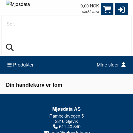
0,00 NOK
ekskl. mva
Søk
Produkter
Mine sider
Din handlekurv er tom
Mjøsdata AS
Rambekkvegen 5
2816 Gjøvik
611 40 840
salg@mjosdata.no