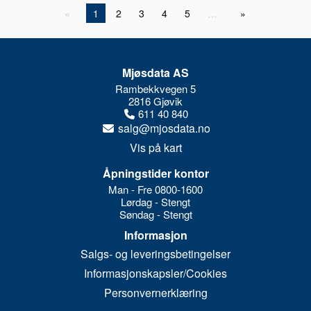
1
2
3
4
5
…
Mjøsdata AS
Rambekkvegen 5
2816 Gjøvik
611 40 840
salg@mjosdata.no
Vis på kart
Åpningstider kontor
Man - Fre 0800-1600
Lørdag - Stengt
Søndag - Stengt
Informasjon
Salgs- og leveringsbetingelser
Informasjonskapsler/Cookies
Personvernerklæring