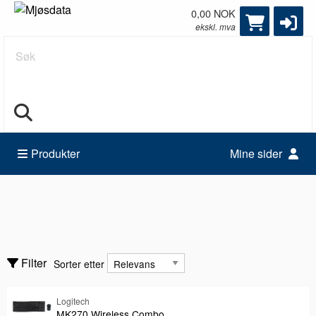
0,00 NOK
ekskl. mva
Søk
Produkter
Mine sider
Mus & tastatur
Adaptere
Sorter etter
Filter
Sorter etter
Digitaliserer
Mus & Tastaturpakke
Logitech
Vis bare
Vis bare
MK270 Wireless Combo