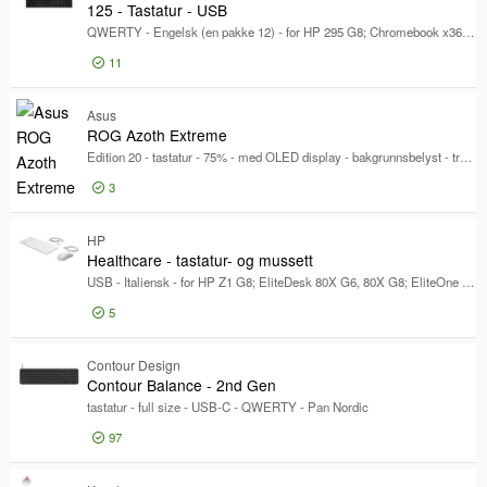
125 - Tastatur - USB
QWERTY - Engelsk (en pakke 12) - for HP 295 G8; Chromebook x360; Elite Mini Conference G9; Laptop 15s-eq3029nl
11
Logg inn for pris
125
Asus
ROG Azoth Extreme
Edition 20 - tastatur - 75% - med OLED display - bakgrunnsbelyst - trådløs - 2.4 GHz, Bluetooth 5.0, USB-C - QWERTZ - Tysk - tastsvitsj: ROG NX Storm (hot-swappable) - svart
3
Logg inn for pris
ROG
HP
Healthcare - tastatur- og mussett
USB - Italiensk - for HP Z1 G8; EliteDesk 80X G6, 80X G8; EliteOne 800 G8; Engage One Pro; ProDesk 40X G6
5
Logg inn for pris
Hea
Contour Design
Contour Balance - 2nd Gen
tastatur - full size - USB-C - QWERTY - Pan Nordic
97
Logg inn for pris
Con