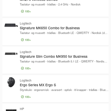
Tastatur- og mussett - trådløs - 2.4 GHz - Nordisk
På lager
Lagersted
100+
Lagersted
Logg inn for pris
Eksternt lager
MK
Logitech
Signature MK650 Combo for Business
Lager Gjøvik
Tastatur- og mussett - trådløs - Bluetooth LE - QWERTY - Nordisk (dansk/finsk/norsk/svensk) - grafitt
Produsent
Produsent
100+
Lenovo
4824
Logg inn for pris
Sig
HP
3827
Logitech
Signature Slim Combo MK950 for Business
Logitech
1145
Tastatur- og mussett - trådløs - Bluetooth 5.1 LE - QWERTY - Nordisk - grafitt
Vis mer
100+
Miljø-sertifiseringer
Miljø-sertifiseringer
Logg inn for pris
Sig
Blue Angel-samsvar
57
Logitech
Ergo Series MX Ergo S
Produktserie
Produktserie
Styrekule - ergonomisk - avansert - optisk - 8 knapper - trådløs - Bluetooth, 2.4 GHz - Logitech Logi Bolt USB-mottaker - grafitt
Modell
100+
Modell
Logg inn for pris
Erg
HP