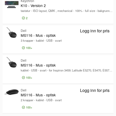
Keychron
K10 - Version 2
tastatur - ISO layout, QMK , mechanical - 100% - full size - bakgrunnsbelyst - trådløs - USB-C, Bluetooth 5.2 - QWERTY - Nordisk - tastsvitsj: Keychron Super Red (Hot-swappable)
2
Logg inn for pris
K10
Logg inn for pris
Dell
MS1
MS116 - Mus - optisk
3 knapper - kablet - USB - svart
100+
Dell
MS116 - Mus - optisk
kablet - USB - svart - for Inspiron 3459; Latitude E5270, E5470, E5570, E7270, E7470; Precision 5520; Vostro 3905
100+
Logg inn for pris
MS1
Logg inn for pris
Dell
MS1
MS116 - Mus - optisk
2 knapper - kablet - USB - svart
100+