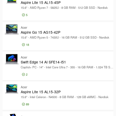
Aspire Lite 15 AL15-45P
Prosessortype
Prosessortype
15.6" - AMD Ryzen 7 - 5825U - 8 GB RAM - 512 GB SSD - Nordisk
Miljø-sertifiseringer
5
Miljø-sertifiseringer
Produktserie
Produktserie
Logg inn for pris
Asp
Acer
Modell
Aspire Go 15 AG15-42P
Modell
15.6" - AMD Ryzen 5 - 7430U - 16 GB RAM - 512 GB SSD - Nordisk
18
Logg inn for pris
Asp
Acer
Swift Edge 14 AI SFE14-I51
Copilot+ PC - 14" - Intel Core Ultra 7 - 355 - 16 GB RAM - 1.024 TB SSD - Nordisk
2
Logg inn for pris
Swi
Acer
Aspire Lite 15 AL15-32P
15.6" - Intel Celeron - N4500 - 8 GB RAM - 128 GB eMMC - Nordisk
89
Logg inn for pris
Asp