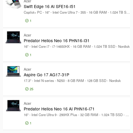
Acer
Swift Edge 16 AI SFE16-I51
Copilot+ PC - 16" - Intel Core Ultra 7 - 355 - 16 GB RAM - 1.024 TB SSD - Nordisk
1
Logg inn for pris
Swi
Acer
Predator Helios Neo 16 PHN16-I31
16" - Intel Core i7 - i7-14650HX - 16 GB RAM - 1.024 TB SSD - Nordisk
1
Logg inn for pris
Pre
Acer
Aspire Go 17 AG17-31P
17.3" - Intel N-series - N250 - 8 GB RAM - 128 GB SSD - Nordisk
25
Logg inn for pris
Asp
Acer
Predator Helios Neo 16 AI PHN16-I71
16" - Intel Core Ultra 9 - 290HX Plus - 32 GB RAM - 1.024 TB SSD - Nordisk
1