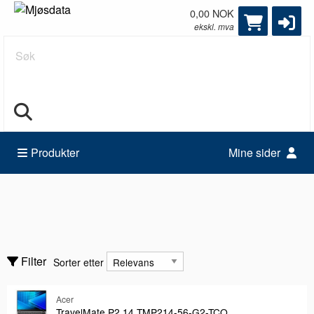
0,00 NOK
ekskl. mva
Søk
Produkter
Mine sider
Datamaskiner
Fjern alle filtre
Arbeidsstasjoner
Sorter etter
Filter
Sorter etter
Barebone
Bundlinger
Acer
Vis bare
Vis bare
TravelMate P2 14 TMP214-56-G2-TCO