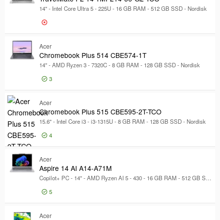
14" - Intel Core Ultra 5 - 225U - 16 GB RAM - 512 GB SSD - Nordisk
På lager
Lagersted
Lagersted
Logg inn for pris
Eksternt lager
Tr
Acer
Chromebook Plus 514 CBE574-1T
Lager Gjøvik
14" - AMD Ryzen 3 - 7320C - 8 GB RAM - 128 GB SSD - Nordisk
Produsent
Produsent
3
Apple
537
Logg inn for pris
Ch
Lenovo
266
Acer
Chromebook Plus 515 CBE595-2T-TCO
HP
226
15.6" - Intel Core i3 - i3-1315U - 8 GB RAM - 128 GB SSD - Nordisk
Vis mer
4
Skjermstørrelse
Skjermstørrelse
Logg inn for pris
-
"
Ch
Acer
Aspire 14 AI A14-A71M
Copilot+ PC - 14" - AMD Ryzen AI 5 - 430 - 16 GB RAM - 512 GB SSD - Nordisk
Berøringsskjerm
Berøringsskjerm
5
Ja
10
Logg inn for pris
Asp
Ja (multiberøring)
6
Acer