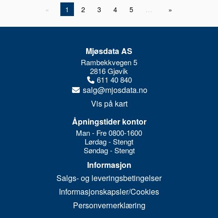
Logg inn for pris
Pre
1
2
3
4
5
…
Mjøsdata AS
Rambekkvegen 5
2816 Gjøvik
611 40 840
salg@mjosdata.no
Vis på kart
Åpningstider kontor
Man - Fre 0800-1600
Lørdag - Stengt
Søndag - Stengt
Informasjon
Salgs- og leveringsbetingelser
Informasjonskapsler/Cookies
Personvernerklæring