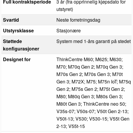
Full kontraktsperiode
3 år (fra opprinnelig kjøpsdato for
utstyret)
Svartid
Neste forretningsdag
Utstyrsklasse
Stasjonære
Støttede
System med 1-års garanti på stedet
konfigurasjoner
Designet for
ThinkCentre M60; M625; M630;
M70; M70q Gen 2; M70q Gen 3;
M70s Gen 2; M70s Gen 3; M70t
Gen 3; M72X; M75; M75n IoT; M75q
Gen 2; M75s Gen 2; M75t Gen 2;
M80; M80q Gen 3; M80s Gen 3;
M80t Gen 3; ThinkCentre neo 50;
V35s-07; V50s-07; V50t Gen 2-13;
V50t-13; V530; V530-15; V55t Gen
2-13; V55t-15