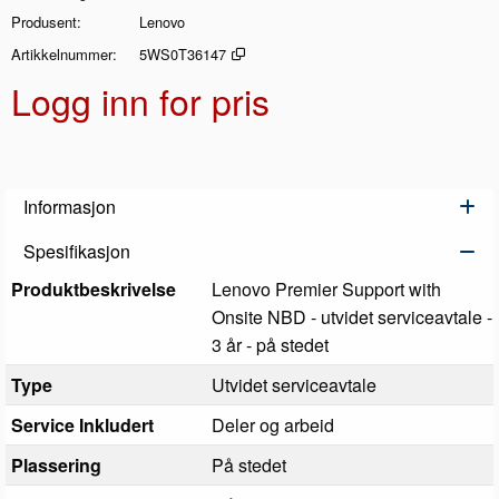
Produsent
Lenovo
Artikkelnummer
5WS0T36147
Logg inn for pris
Legg 
Informasjon
Spesifikasjon
Produktbeskrivelse
Lenovo Premier Support with
Onsite NBD - utvidet serviceavtale -
3 år - på stedet
Type
Utvidet serviceavtale
Service Inkludert
Deler og arbeid
Plassering
På stedet