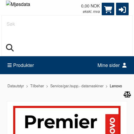
0,00 NOK
ekskl. mva
Søk
Produkter
Mine sider
Datautstyr
Tilbehør
Service/gar./supp.- datamaskiner
Lenovo