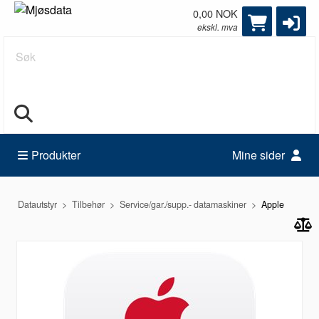
0,00 NOK
ekskl. mva
Søk
Produkter
Mine sider
Datautstyr
Tilbehør
Service/gar./supp.- datamaskiner
Apple