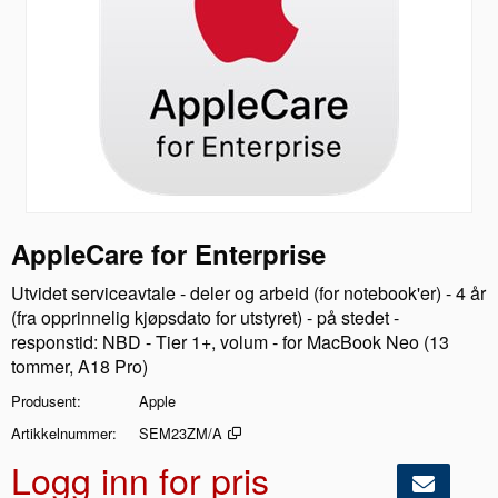
AppleCare for Enterprise
Utvidet serviceavtale - deler og arbeid (for notebook'er) - 4 år
(fra opprinnelig kjøpsdato for utstyret) - på stedet -
responstid: NBD - Tier 1+, volum - for MacBook Neo (13
tommer, A18 Pro)
Produsent
Apple
Artikkelnummer
SEM23ZM/A
Logg inn for pris
Legg i handl